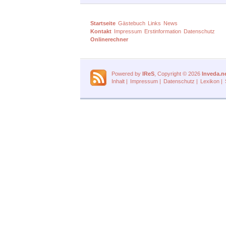
Startseite
Gästebuch
Links
News
Kontakt
Impressum
Erstinformation
Datenschutz
Onlinerechner
Powered by
IReS
, Copyright © 2026
Inveda.n
Inhalt
|
Impressum
|
Datenschutz
|
Lexikon
|